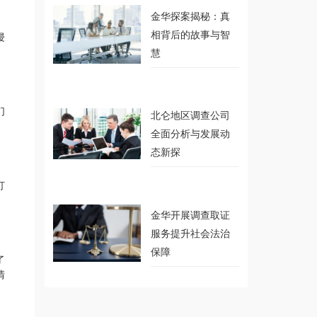
金华探案揭秘：真
侵
相背后的故事与智
慧
们
北仑地区调查公司
全面分析与发展动
态新探
打
金华开展调查取证
服务提升社会法治
保障
了
清