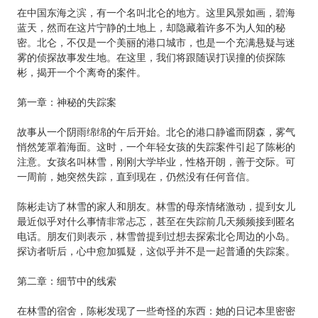
在中国东海之滨，有一个名叫北仑的地方。这里风景如画，碧海
蓝天，然而在这片宁静的土地上，却隐藏着许多不为人知的秘
密。北仑，不仅是一个美丽的港口城市，也是一个充满悬疑与迷
雾的侦探故事发生地。在这里，我们将跟随误打误撞的侦探陈
彬，揭开一个个离奇的案件。
第一章：神秘的失踪案
故事从一个阴雨绵绵的午后开始。北仑的港口静谧而阴森，雾气
悄然笼罩着海面。这时，一个年轻女孩的失踪案件引起了陈彬的
注意。女孩名叫林雪，刚刚大学毕业，性格开朗，善于交际。可
一周前，她突然失踪，直到现在，仍然没有任何音信。
陈彬走访了林雪的家人和朋友。林雪的母亲情绪激动，提到女儿
最近似乎对什么事情非常忐忑，甚至在失踪前几天频频接到匿名
电话。朋友们则表示，林雪曾提到过想去探索北仑周边的小岛。
探访者听后，心中愈加狐疑，这似乎并不是一起普通的失踪案。
第二章：细节中的线索
在林雪的宿舍，陈彬发现了一些奇怪的东西：她的日记本里密密