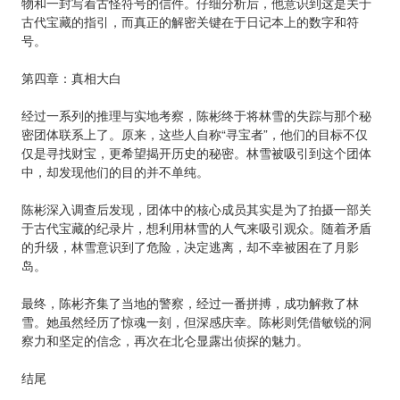
物和一封写着古怪符号的信件。仔细分析后，他意识到这是关于
古代宝藏的指引，而真正的解密关键在于日记本上的数字和符
号。
第四章：真相大白
经过一系列的推理与实地考察，陈彬终于将林雪的失踪与那个秘
密团体联系上了。原来，这些人自称“寻宝者”，他们的目标不仅
仅是寻找财宝，更希望揭开历史的秘密。林雪被吸引到这个团体
中，却发现他们的目的并不单纯。
陈彬深入调查后发现，团体中的核心成员其实是为了拍摄一部关
于古代宝藏的纪录片，想利用林雪的人气来吸引观众。随着矛盾
的升级，林雪意识到了危险，决定逃离，却不幸被困在了月影
岛。
最终，陈彬齐集了当地的警察，经过一番拼搏，成功解救了林
雪。她虽然经历了惊魂一刻，但深感庆幸。陈彬则凭借敏锐的洞
察力和坚定的信念，再次在北仑显露出侦探的魅力。
结尾