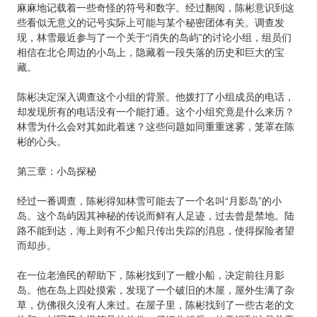
麻麻地记载着一些奇怪的符号和数字。经过翻阅，陈彬意识到这
些看似无意义的记号实际上可能与某个秘密团体有关。调查发
现，林雪最近参与了一个关于“消失的岛屿”的讨论小组，组员们
相信在北仑周边的小岛上，隐藏着一段失落的历史和巨大的宝
藏。
陈彬决定深入调查这个小组的背景。他拨打了小组成员的电话，
却发现所有的电话没有一个能打通。这个小组究竟是什么来历？
林雪为什么会对其如此着迷？这些问题如同重重迷雾，笼罩在陈
彬的心头。
第三章：小岛探秘
经过一番调查，陈彬得知林雪可能去了一个名叫“月影岛”的小
岛。这个岛屿因其神秘的传说而鲜有人足迹，过去曾是禁地。陆
路不能到达，海上则有不少船只传出失踪的消息，使得探险者望
而却步。
在一位老渔民的帮助下，陈彬找到了一艘小船，决定前往月影
岛。他在岛上四处摸索，发现了一个破旧的木屋，屋外生满了杂
草，仿佛很久没有人来过。在屋子里，陈彬找到了一些古老的文