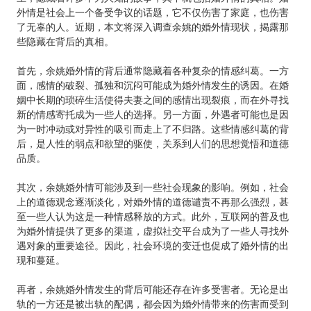
外情是社会上一个备受争议的话题，它不仅伤害了家庭，也伤害
了无辜的人。近期，本文将深入调查余姚的婚外情现状，揭露那
些隐藏在背后的真相。
首先，余姚婚外情的背后通常隐藏着各种复杂的情感纠葛。一方
面，感情的破裂、孤独和沉闷可能成为婚外情发生的诱因。在婚
姻中长期的琐碎生活使得夫妻之间的感情出现裂痕，而在外寻找
新的情感寄托成为一些人的选择。另一方面，外遇者可能也是因
为一时冲动或对异性的吸引而走上了不归路。这些情感纠葛的背
后，是人性的弱点和欲望的驱使，关系到人们的思想觉悟和道德
品质。
其次，余姚婚外情可能涉及到一些社会现象的影响。例如，社会
上的道德观念逐渐淡化，对婚外情的道德谴责不再那么强烈，甚
至一些人认为这是一种情感释放的方式。此外，互联网的普及也
为婚外情提供了更多的渠道，虚拟社交平台成为了一些人寻找外
遇对象的重要途径。因此，社会环境的变迁也促成了婚外情的出
现和蔓延。
再者，余姚婚外情发生的背后可能还存在许多受害者。无论是出
轨的一方还是被出轨的配偶，都会因为婚外情带来的伤害而受到