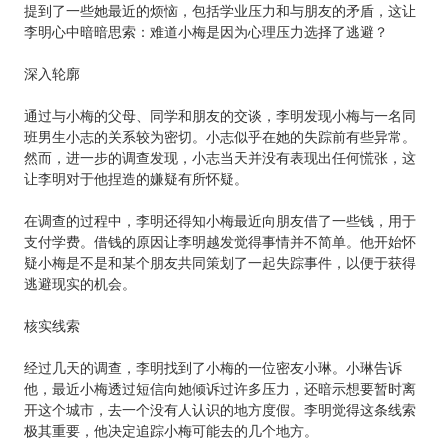
提到了一些她最近的烦恼，包括学业压力和与朋友的矛盾，这让
李明心中暗暗思索：难道小梅是因为心理压力选择了逃避？
深入轮廓
通过与小梅的父母、同学和朋友的交谈，李明发现小梅与一名同
班男生小志的关系较为密切。小志似乎在她的失踪前有些异常。
然而，进一步的调查发现，小志当天并没有表现出任何慌张，这
让李明对于他捏造的嫌疑有所怀疑。
在调查的过程中，李明还得知小梅最近向朋友借了一些钱，用于
支付学费。借钱的原因让李明越发觉得事情并不简单。他开始怀
疑小梅是不是和某个朋友共同策划了一起失踪事件，以便于获得
逃避现实的机会。
核实线索
经过几天的调查，李明找到了小梅的一位密友小琳。小琳告诉
他，最近小梅透过短信向她倾诉过许多压力，还暗示想要暂时离
开这个城市，去一个没有人认识的地方度假。李明觉得这条线索
极其重要，他决定追踪小梅可能去的几个地方。