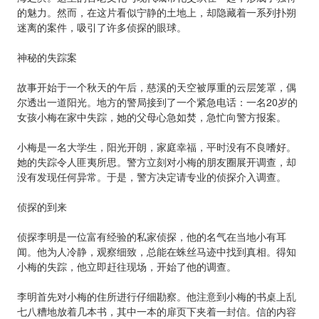
的魅力。然而，在这片看似宁静的土地上，却隐藏着一系列扑朔
迷离的案件，吸引了许多侦探的眼球。
神秘的失踪案
故事开始于一个秋天的午后，慈溪的天空被厚重的云层笼罩，偶
尔透出一道阳光。地方的警局接到了一个紧急电话：一名20岁的
女孩小梅在家中失踪，她的父母心急如焚，急忙向警方报案。
小梅是一名大学生，阳光开朗，家庭幸福，平时没有不良嗜好。
她的失踪令人匪夷所思。警方立刻对小梅的朋友圈展开调查，却
没有发现任何异常。于是，警方决定请专业的侦探介入调查。
侦探的到来
侦探李明是一位富有经验的私家侦探，他的名气在当地小有耳
闻。他为人冷静，观察细致，总能在蛛丝马迹中找到真相。得知
小梅的失踪，他立即赶往现场，开始了他的调查。
李明首先对小梅的住所进行仔细勘察。他注意到小梅的书桌上乱
七八糟地放着几本书，其中一本的扉页下夹着一封信。信的内容