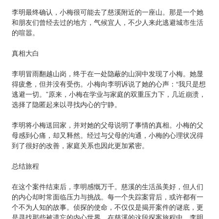
李明最终确认，小梅很可能去了慈溪附近的一座山。那是一个她
和朋友们曾经去过的地方，气候宜人，不少人来此逃避城市生活
的喧嚣。
真相大白
李明冒雨翻越山岗，终于在一处隐蔽的山洞中发现了小梅。她显
得疲惫，但并没有受伤。小梅向李明诉说了她的心声：“我只是想
逃避一切。”原来，小梅在学业与家庭的双重压力下，几近崩溃，
选择了隐匿起来以寻找内心的宁静。
李明将小梅送回家，并对她的父母说明了事情的真相。小梅的父
母感到心痛，却又释然。经过与父母的沟通，小梅的心理状况得
到了很好的改善，家庭关系也因此更加紧密。
总结旅程
在这个案件结束后，李明感慨万千。慈溪的生活虽美好，但人们
的内心却时常面临压力与挑战。每一个失踪案背后，或许都有一
个不为人知的故事。侦探的使命，不仅仅是揭开案件的谜底，更
是寻找那些被遗忘的内心世界。在慈溪的这段探案旅程中，李明