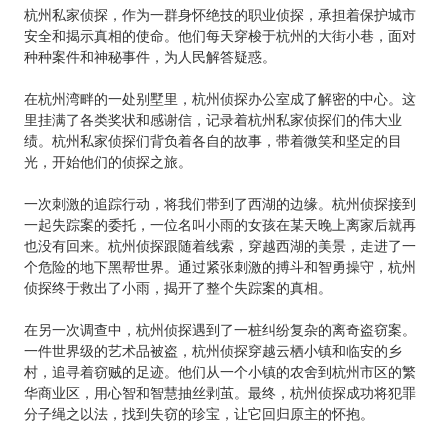
杭州私家侦探，作为一群身怀绝技的职业侦探，承担着保护城市
安全和揭示真相的使命。他们每天穿梭于杭州的大街小巷，面对
种种案件和神秘事件，为人民解答疑惑。
在杭州湾畔的一处别墅里，杭州侦探办公室成了解密的中心。这
里挂满了各类奖状和感谢信，记录着杭州私家侦探们的伟大业
绩。杭州私家侦探们背负着各自的故事，带着微笑和坚定的目
光，开始他们的侦探之旅。
一次刺激的追踪行动，将我们带到了西湖的边缘。杭州侦探接到
一起失踪案的委托，一位名叫小雨的女孩在某天晚上离家后就再
也没有回来。杭州侦探跟随着线索，穿越西湖的美景，走进了一
个危险的地下黑帮世界。通过紧张刺激的搏斗和智勇操守，杭州
侦探终于救出了小雨，揭开了整个失踪案的真相。
在另一次调查中，杭州侦探遇到了一桩纠纷复杂的离奇盗窃案。
一件世界级的艺术品被盗，杭州侦探穿越云栖小镇和临安的乡
村，追寻着窃贼的足迹。他们从一个小镇的农舍到杭州市区的繁
华商业区，用心智和智慧抽丝剥茧。最终，杭州侦探成功将犯罪
分子绳之以法，找到失窃的珍宝，让它回归原主的怀抱。