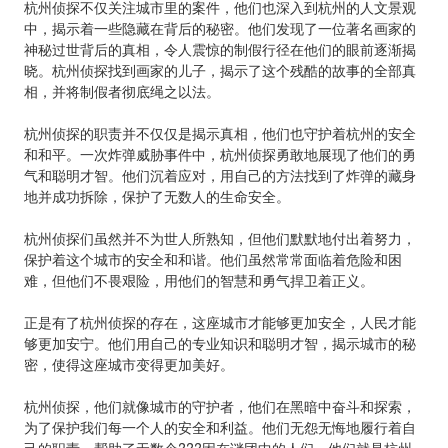
杭州侦探不仅关注城市里的案件，他们也深入到杭州的人文景观
中，揭示着一些隐藏在背后的秘密。他们发现了一位著名画家的
神秘过世背后的真相，令人震惊的制假行径在他们的眼前逐渐揭
晓。杭州侦探找到画家的儿子，揭示了这个残酷的故事的全部真
相，并将制假者彻底绳之以法。
杭州侦探的职责并不仅仅是揭示真相，他们也守护着杭州的安全
和和平。一次炸弹威胁事件中，杭州侦探勇敢地展现了他们的勇
气和聪明才智。他们沉着应对，用自己的方法找到了炸弹的藏身
地并成功拆除，保护了无数人的生命安全。
杭州侦探们虽然并不为世人所熟知，但他们默默地付出着努力，
保护着这个城市的安全和和谐。他们虽然常常面临着危险和困
难，但他们不畏艰险，用他们的智慧和勇气捍卫着正义。
正是有了杭州侦探的存在，这座城市才能够更加安全，人民才能
够更加安宁。他们用自己的专业知识和聪明才智，揭示城市的秘
密，使得这座城市变得更加美好。
杭州侦探，他们就像城市的守护者，他们在黑暗中奋斗和探索，
为了保护我们每一个人的安全和利益。他们无怨无悔地履行着自