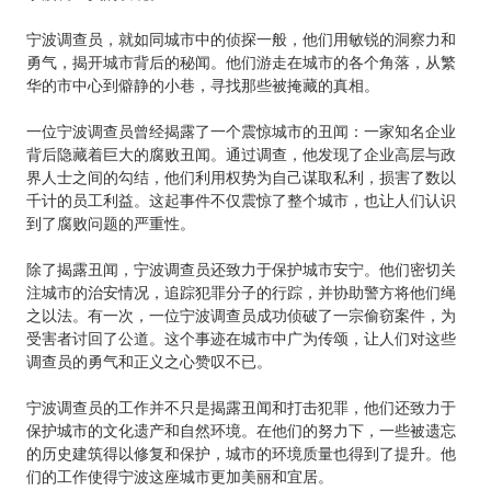
宁波调查员，就如同城市中的侦探一般，他们用敏锐的洞察力和
勇气，揭开城市背后的秘闻。他们游走在城市的各个角落，从繁
华的市中心到僻静的小巷，寻找那些被掩藏的真相。
一位宁波调查员曾经揭露了一个震惊城市的丑闻：一家知名企业
背后隐藏着巨大的腐败丑闻。通过调查，他发现了企业高层与政
界人士之间的勾结，他们利用权势为自己谋取私利，损害了数以
千计的员工利益。这起事件不仅震惊了整个城市，也让人们认识
到了腐败问题的严重性。
除了揭露丑闻，宁波调查员还致力于保护城市安宁。他们密切关
注城市的治安情况，追踪犯罪分子的行踪，并协助警方将他们绳
之以法。有一次，一位宁波调查员成功侦破了一宗偷窃案件，为
受害者讨回了公道。这个事迹在城市中广为传颂，让人们对这些
调查员的勇气和正义之心赞叹不已。
宁波调查员的工作并不只是揭露丑闻和打击犯罪，他们还致力于
保护城市的文化遗产和自然环境。在他们的努力下，一些被遗忘
的历史建筑得以修复和保护，城市的环境质量也得到了提升。他
们的工作使得宁波这座城市更加美丽和宜居。