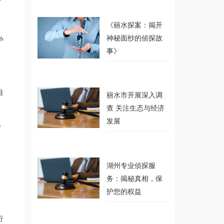
《丽水探案：揭开
神秘面纱的侦探故
护
事》
目
丽水市开展深入调
查 关注生态与经济
发展
，
湖州专业侦探服
务：揭秘真相，保
护您的权益
行