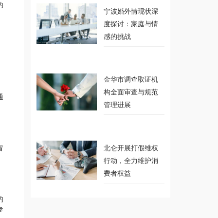
的
宁波婚外情现状深
度探讨：家庭与情
感的挑战
金华市调查取证机
构全面审查与规范
通
管理进展
冒
北仑开展打假维权
行动，全力维护消
费者权益
的
参